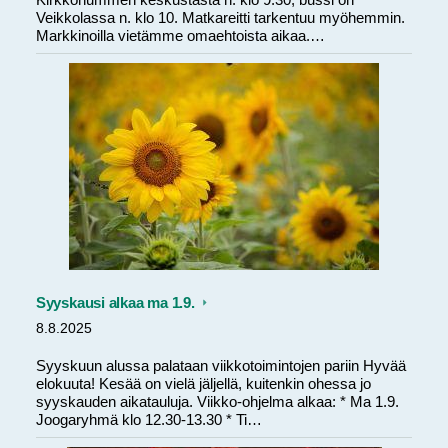
Kirkkonummen keskustasta n. klo 9.30, bussi on
Veikkolassa n. klo 10. Matkareitti tarkentuu myöhemmin.
Markkinoilla vietämme omaehtoista aikaa.…
Syyskausi alkaa ma 1.9.
8.8.2025
Syyskuun alussa palataan viikkotoimintojen pariin Hyvää
elokuuta! Kesää on vielä jäljellä, kuitenkin ohessa jo
syyskauden aikatauluja. Viikko-ohjelma alkaa: * Ma 1.9.
Joogaryhmä klo 12.30-13.30 * Ti…