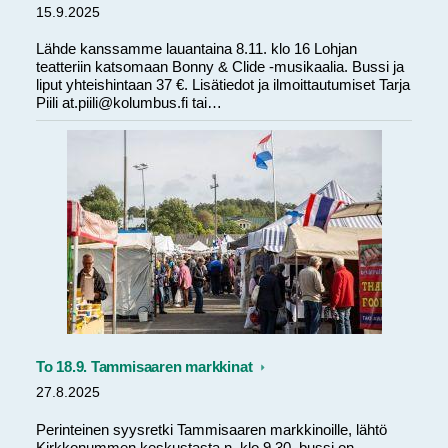
15.9.2025
Lähde kanssamme lauantaina 8.11. klo 16 Lohjan
teatteriin katsomaan Bonny & Clide -musikaalia. Bussi ja
liput yhteishintaan 37 €. Lisätiedot ja ilmoittautumiset Tarja
Piili at.piili@kolumbus.fi tai…
To 18.9. Tammisaaren markkinat
27.8.2025
Perinteinen syysretki Tammisaaren markkinoille, lähtö