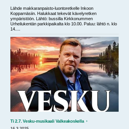
Lähde makkaranpaisto-luontoretkelle Inkoon
Kopparnäsiin. Halukkaat tekevät kävelyretken
ympäristöön. Lähtö: bussilla Kirkkonummen
Urheilukentän parkkipaikalta klo 10.00. Paluu: lähtö n. klo
14.…
Ti 2.7. Vesku-musikaali Valkeakoskella
16.3.2025