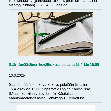
Promenade, tv (parivuode 160 cm, premium-aamiainen
sisältyy hintaan) - 67 € AD2 Seaside…
Sääntömääräinen kevätkokous tiistaina 15.4. klo 15.00
13.3.2025
Sääntömääräinen kevätkokous pidetään tiistaina
15.4.2025 klo 15.00 Kirjastotalo Fyyrin Kabinetissa
(Messi-kahvilan yhteydessä). Käsitellään
sääntömääräiset asiat. Kahvitarjoilu. Tervetuloa!