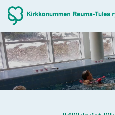
Siirry
sivun
sisältöön
Sivuston etusivulle