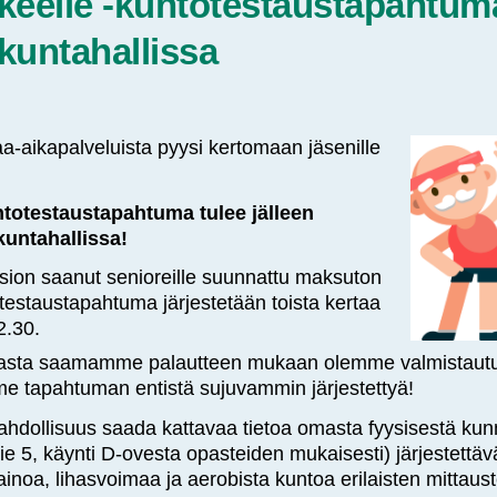
iikkeelle -kuntotestaustapahtum
ikuntahallissa
-aikapalveluista pyysi kertomaan jäsenille
kuntotestaustapahtuma tulee jälleen
kuntahallissa!
sion saanut senioreille suunnattu maksuton
ntotestaustapahtuma järjestetään toista kertaa
2.30.
asta saamamme palautteen mukaan olemme valmistautu
e tapahtuman entistä sujuvammin järjestettyä!
hdollisuus saada kattavaa tietoa omasta fyysisestä kunn
yntie 5, käynti D-ovesta opasteiden mukaisesti) järjestet
noa, lihasvoimaa ja aerobista kuntoa erilaisten mittaus