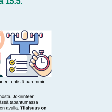
a 15.5.
neet entistä paremmin
osta. Jokirinteen
tävässä tapahtumassa
ten avulla.
Tilaisuus on