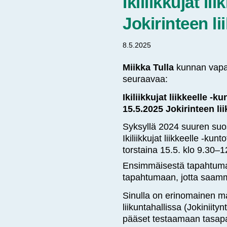
Ikiliikkujat l
Jokirinteen li
8.5.2025
Miikka Tulla
kunnan vapaa
seuraavaa:
Ikiliikkujat liikkeelle -
15.5.2025 Jokirinteen lii
Syksyllä 2024 suuren suo
Ikiliikkujat liikkeelle -ku
torstaina 15.5. klo 9.30–1
Ensimmäisestä tapahtum
tapahtumaan, jotta saamm
Sinulla on erinomainen ma
liikuntahallissa (Jokiniit
pääset testaamaan tasapai