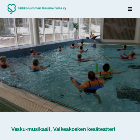
Siirry
Sivuston etusivulle
Haku
sivun
sisältöön
Vesku-musikaali, Valkeakosken kesäteatteri