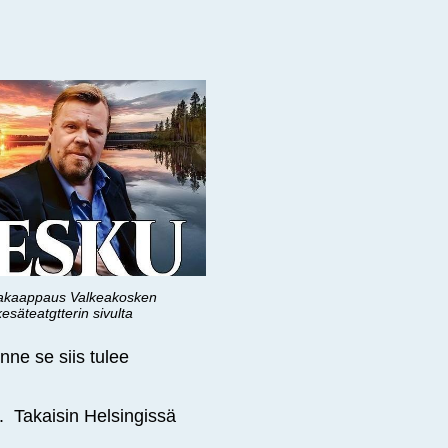
akaappaus Valkeakosken
kesäteatgtterin sivulta
nne se siis tulee
a. Takaisin Helsingissä