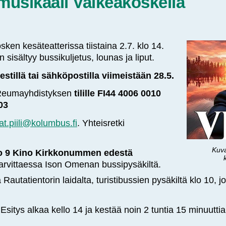
-musikaali Valkeakoskella
ken kesäteatterissa tiistaina 2.7. klo 14.
n sisältyy bussikuljetus, lounas ja liput.
estillä tai sähköpostilla viimeistään 28.5.
eumayhdistyksen
tilille FI44 4006 0010
03
at.piili@kolumbus.fi
. Yhteisretki
Kuv
o 9 Kino Kirkkonummen edestä
tarvittaessa Ison Omenan bussipysäkiltä.
autatientorin laidalta, turistibussien pysäkiltä klo 10, jo
 Esitys alkaa kello 14 ja kestää noin 2 tuntia 15 minuutti