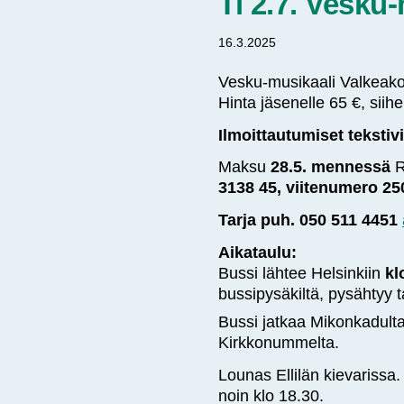
Ti 2.7. Vesku
16.3.2025
Vesku-musikaali Valkeakos
Hinta jäsenelle 65 €, siihe
Ilmoittautumiset tekstivi
Maksu
28.5. mennessä
R
3138 45, viitenumero 25
Tarja puh. 050 511 4451
Aikataulu:
Bussi lähtee Helsinkiin
kl
bussipysäkiltä, pysähtyy 
Bussi jatkaa Mikonkadulta R
Kirkkonummelta.
Lounas Ellilän kievarissa.
noin klo 18.30.