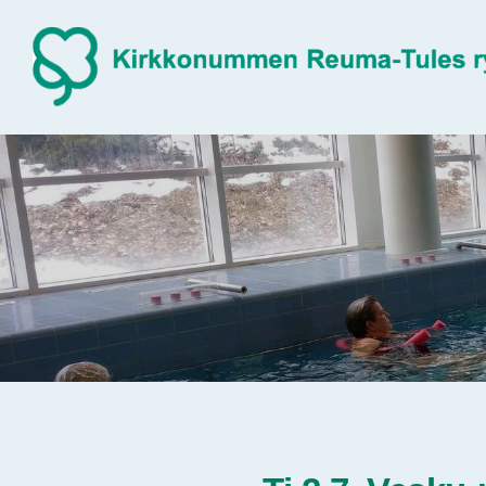
Siirry
sivun
sisältöön
Sivuston etusivulle