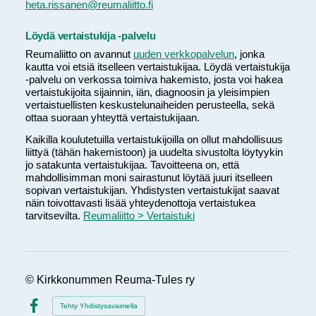
heta.rissanen@reumaliitto.fi
Löydä vertaistukija -palvelu
Reumaliitto on avannut
uuden verkkopalvelun
, jonka
kautta voi etsiä itselleen vertaistukijaa. Löydä vertaistukija
-palvelu on verkossa toimiva hakemisto, josta voi hakea
vertaistukijoita sijainnin, iän, diagnoosin ja yleisimpien
vertaistuellisten keskustelunaiheiden perusteella, sekä
ottaa suoraan yhteyttä vertaistukijaan.
Kaikilla koulutetuilla vertaistukijoilla on ollut mahdollisuus
liittyä (tähän hakemistoon) ja uudelta sivustolta löytyykin
jo satakunta vertaistukijaa. Tavoitteena on, että
mahdollisimman moni sairastunut löytää juuri itselleen
sopivan vertaistukijan. Yhdistysten vertaistukijat saavat
näin toivottavasti lisää yhteydenottoja vertaistukea
tarvitsevilta.
Reumaliitto > Vertaistuki
©
Kirkkonummen Reuma-Tules ry
Tehty Yhdistysavaimella