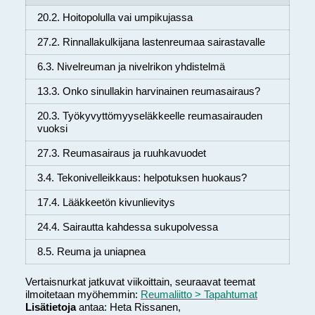
20.2. Hoitopolulla vai umpikujassa
27.2. Rinnallakulkijana lastenreumaa sairastavalle
6.3. Nivelreuman ja nivelrikon yhdistelmä
13.3. Onko sinullakin harvinainen reumasairaus?
20.3. Työkyvyttömyyseläkkeelle reumasairauden
vuoksi
27.3. Reumasairaus ja ruuhkavuodet
3.4. Tekonivelleikkaus: helpotuksen huokaus?
17.4. Lääkkeetön kivunlievitys
24.4. Sairautta kahdessa sukupolvessa
8.5. Reuma ja uniapnea
Vertaisnurkat jatkuvat viikoittain, seuraavat teemat
ilmoitetaan myöhemmin:
Reumaliitto > Tapahtumat
Lisätietoja
antaa: Heta Rissanen,