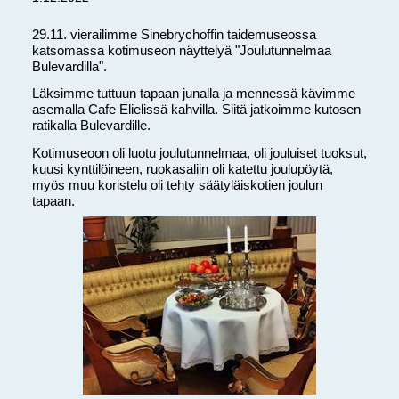
⁠⁠⁠⁠⁠⁠⁠29.11. vierailimme Sinebrychoffin taidemuseossa
katsomassa kotimuseon näyttelyä "Joulutunnelmaa
Bulevardilla".
Läksimme tuttuun tapaan junalla ja mennessä kävimme
asemalla Cafe Elielissä kahvilla. Siitä jatkoimme kutosen
ratikalla Bulevardille.
Kotimuseoon oli luotu joulutunnelmaa, oli jouluiset tuoksut,
kuusi kynttilöineen, ruokasaliin oli katettu joulupöytä,
myös muu koristelu oli tehty säätyläiskotien joulun
tapaan.