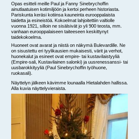
Opas esitteli meille Paul ja Fanny Sinebrychoffin
ainutlaatuisen kotimiljöön ja kertoi perheen historiasta.
Pariskunta keräsi kotiinsa kauneinta eurooppalaista
taidetta ja esineistöä. Kokoelmat lahjoitettiin valtiolle
vuonna 1921, silloin ne sisälsivät jo yli 900 teosta, mm.
vanhaan eurooppalaiseen taiteeseen keskittynyt
taidekokoelma.
Huoneet ovat avarat ja niistä on näkymä Bulevardille. Ne
on sisustettu eri tyylikausien mukaisesti, värit ja verhot,
huonekalut ja esineet ovat empire- tai kustavilaistyyliä
(Empire-sali, Kustavilainen salonki) ja uusrenessanssi- tai
uusbarokkityyliä (Paul Sinebrychoffin työhuone,
ruokasali).
Näyttelyn jälkeen kävimme lounaalla Hietalahden hallissa.
Alla kuvia näyttelyvieraista.