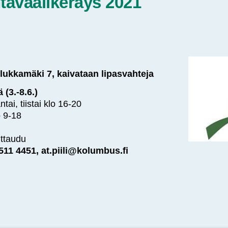
ntavaalikeräys 2021
lukkamäki 7, kaivataan lipasvahteja
(3.-8.6.)
tai, tiistai klo 16-20
o 9-18
oittaudu
0 511 4451, at.piili@kolumbus.fi