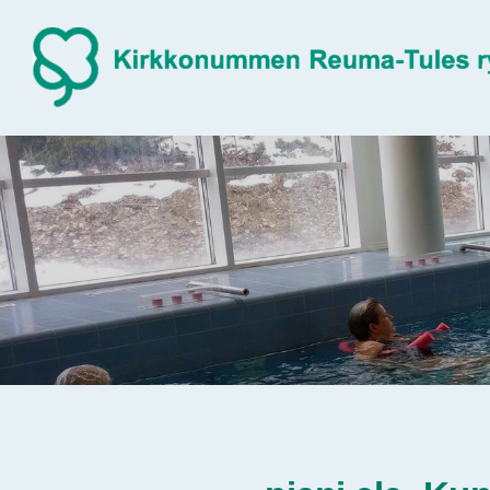
Siirry
sivun
sisältöön
Sivuston etusivulle