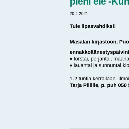
pieni ele -Ku
20.4.2021
Tule lipasvahdiksi!
Masalan kirjastoon, Puo
ennakkoäänestyspäivinä 
♦ torstai, perjantai, maanan
♦ lauantai ja sunnuntai kl
1-2 tuntia kerrallaan. Ilm
Tarja Piilille, p. puh 05