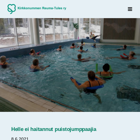
Siirry
Sivuston etusivulle
Haku
sivun
sisältöön
Helle ei haitannut puistojumppaajia
8.6.2021