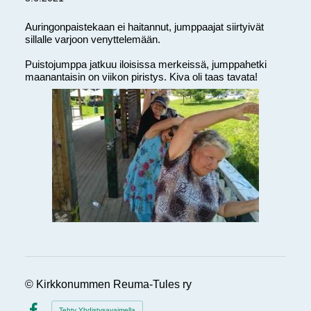
Auringonpaistekaan ei haitannut, jumppaajat siirtyivät
sillalle varjoon venyttelemään.
Puistojumppa jatkuu iloisissa merkeissä, jumppahetki
maanantaisin on viikon piristys. Kiva oli taas tavata!
©
Kirkkonummen Reuma-Tules ry
Tehty Yhdistysavaimella