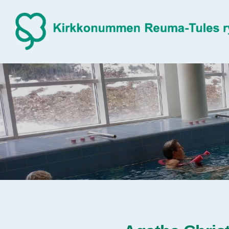
Siirry
sivun
sisältöön
Sivuston etusivulle