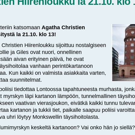
ien Hiirenloukku la 21.10. klo 
teriin katsomaan
Agatha Christien
tystä la 21.10. klo 13!
Christien Hiirenloukku sijoittuu nostalgiseen
llie ja Giles ovat nuori, onnellinen
ssään aivan erityinen päivä, he ovat
ysihoitolaa vanhaan perintökartanoon
. Kun kaikki on valmista asiakkaita varten,
ttaa suunnitelmat.
liisi tiedottaa Lontoossa tapahtuneesta murhasta, jonka
t myrskyn läpi kartanon lämpöön, tunnelmallinen täysihoi
akseen vaativan vierasjoukon, eivätkä kaikki tunnu tule
taa kartanon ja tukkii tiet, paikalle saapuu poliisi varoi
ava uhri löytyy Monkswellin täysihoitolasta.
umimyrskyn keskeltä kartanoon? Vai onko hän jo siellä?