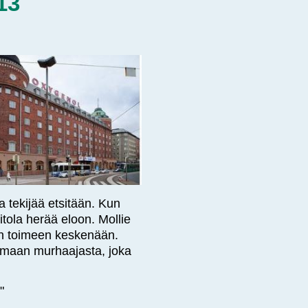
13
 tekijää etsitään. Kun
tola herää eloon. Mollie
van toimeen keskenään.
ttamaan murhaajasta, joka
"