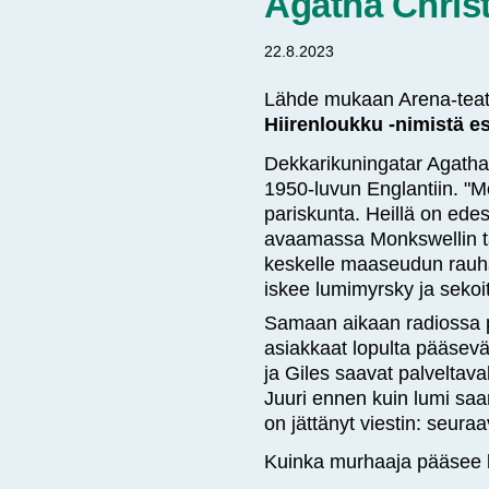
Agatha Christ
22.8.2023
Lähde mukaan Arena-teat
Hiirenloukku -nimistä esi
Dekkarikuningatar Agatha 
1950-luvun Englantiin. "Mo
pariskunta. Heillä on ede
avaamassa Monkswellin tä
keskelle maaseudun rauhaa
iskee lumimyrsky ja sekoi
Samaan aikaan radiossa po
asiakkaat lopulta pääsevä
ja Giles saavat palveltav
Juuri ennen kuin lumi saar
on jättänyt viestin: seura
Kuinka murhaaja pääsee l