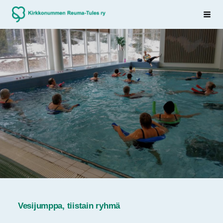
Siirry
Sivuston etusivulle
Haku
sivun
sisältöön
Vesijumppa, tiistain ryhmä