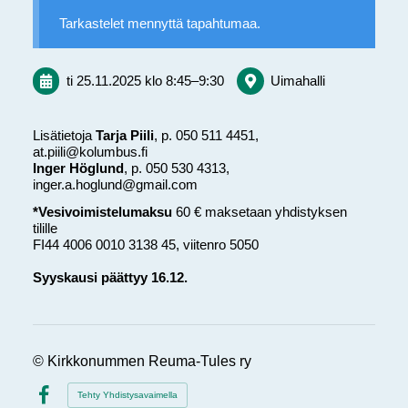
Tarkastelet mennyttä tapahtumaa.
ti 25.11.2025
klo 8:45
–
9:30
Uimahalli
Lisätietoja
Tarja Piili
, p. 050 511 4451,
at.piili@kolumbus.fi
Inger Höglund
, p. 050 530 4313,
inger.a.hoglund@gmail.com
*Vesivoimistelumaksu
60 € maksetaan yhdistyksen
tilille
FI44 4006 0010 3138 45, viitenro 5050
Syyskausi päättyy 16.12.
©
Kirkkonummen Reuma-Tules ry
Tehty Yhdistysavaimella