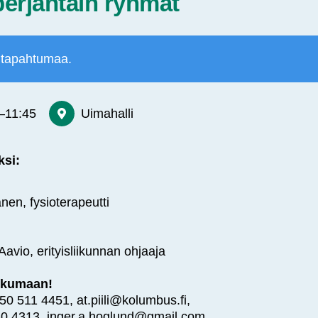
erjantain ryhmät
 tapahtumaa.
–
11:45
Uimahalli
ksi:
nen, fysioterapeutti
Aavio, erityisliikunnan ohjaaja
ikkumaan!
050 511 4451, at.piili@kolumbus.fi,
530 4313, inger.a.hoglund@gmail.com