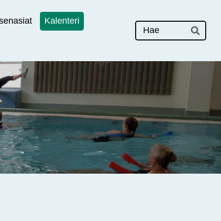
senasiat
Kalenteri
Hak
Hae