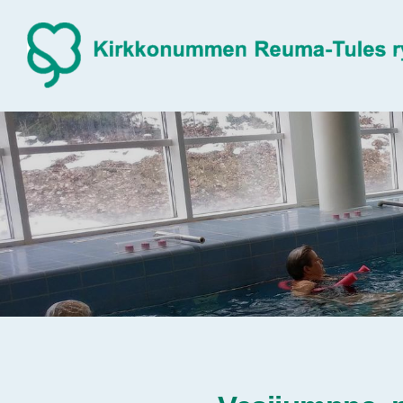
Siirry
sivun
sisältöön
Sivuston etusivulle