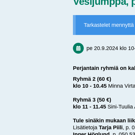
Vesijumppa, p
Tarkastelet mennyttä
pe 20.9.2024
klo 10
Perjantain ryhmiä on ka
Ryhmä 2 (60 €)
klo 10 - 10.45
Minna Virta
Ryhmä 3 (50 €)
klo 11 - 11.45
Sini-Tuulia 
Tule sinäkin mukaan li
Lisätietoja
Tarja Piili
, p. 
Inger Höglund
, p. 050 