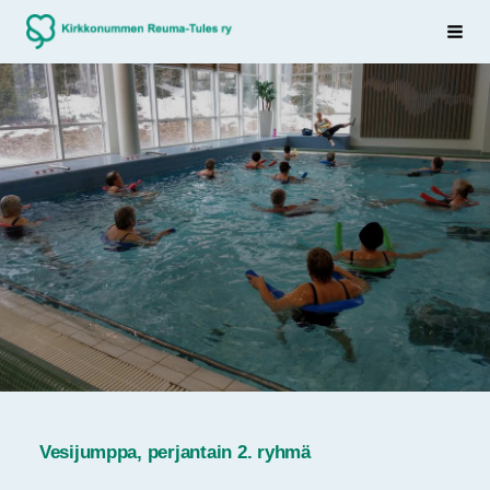
Siirry
Sivuston etusivulle
Haku
sivun
sisältöön
Vesijumppa, perjantain 2. ryhmä