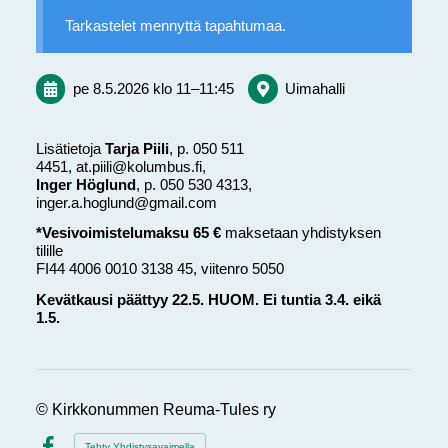
Tarkastelet mennyttä tapahtumaa.
pe 8.5.2026
klo 11
–
11:45
Uimahalli
Lisätietoja
Tarja Piili
, p. 050 511
4451, at.piili@kolumbus.fi,
Inger Höglund
, p. 050 530 4313,
inger.a.hoglund@gmail.com
*Vesivoimistelumaksu 65 €
maksetaan yhdistyksen
tilille
FI44 4006 0010 3138 45, viitenro 5050
Kevätkausi päättyy 22.5. HUOM. Ei tuntia 3.4. eikä
1.5.
©
Kirkkonummen Reuma-Tules ry
Tehty Yhdistysavaimella