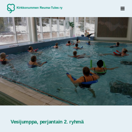
Siirry
Sivuston etusivulle
Haku
sivun
sisältöön
Vesijumppa, perjantain 2. ryhmä