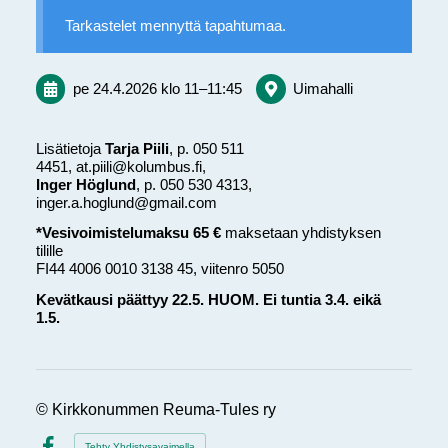
Tarkastelet mennyttä tapahtumaa.
pe 24.4.2026
klo 11
–
11:45
Uimahalli
Lisätietoja
Tarja Piili
, p. 050 511
4451, at.piili@kolumbus.fi,
Inger Höglund
, p. 050 530 4313,
inger.a.hoglund@gmail.com
*Vesivoimistelumaksu 65 €
maksetaan yhdistyksen
tilille
FI44 4006 0010 3138 45, viitenro 5050
Kevätkausi päättyy 22.5. HUOM. Ei tuntia 3.4. eikä
1.5.
©
Kirkkonummen Reuma-Tules ry
Tehty Yhdistysavaimella