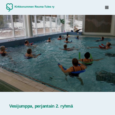
Siirry
Sivuston etusivulle
Haku
sivun
sisältöön
Vesijumppa, perjantain 2. ryhmä