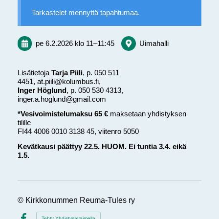
Tarkastelet mennyttä tapahtumaa.
pe 6.2.2026
klo 11
–
11:45
Uimahalli
Lisätietoja
Tarja Piili
, p. 050 511
4451, at.piili@kolumbus.fi,
Inger Höglund
, p. 050 530 4313,
inger.a.hoglund@gmail.com
*Vesivoimistelumaksu 65 €
maksetaan yhdistyksen
tilille
FI44 4006 0010 3138 45, viitenro 5050
Kevätkausi päättyy 22.5. HUOM. Ei tuntia 3.4. eikä
1.5.
©
Kirkkonummen Reuma-Tules ry
Tehty Yhdistysavaimella