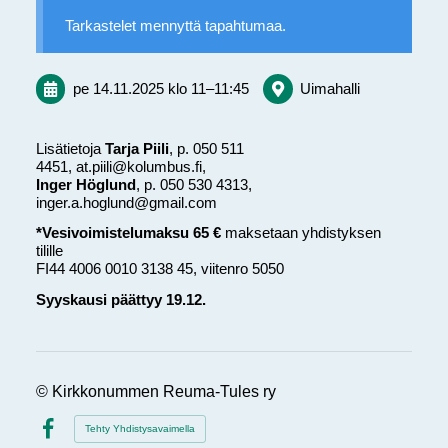
Tarkastelet mennyttä tapahtumaa.
pe 14.11.2025
klo 11
–
11:45
Uimahalli
Lisätietoja
Tarja Piili
, p. 050 511
4451, at.piili@kolumbus.fi,
Inger Höglund
, p. 050 530 4313,
inger.a.hoglund@gmail.com
*Vesivoimistelumaksu 65 €
maksetaan yhdistyksen
tilille
FI44 4006 0010 3138 45, viitenro 5050
Syyskausi päättyy 19.12.
©
Kirkkonummen Reuma-Tules ry
Tehty Yhdistysavaimella
Facebook