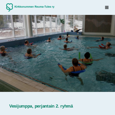
Siirry
Sivuston etusivulle
Haku
sivun
sisältöön
Vesijumppa, perjantain 2. ryhmä