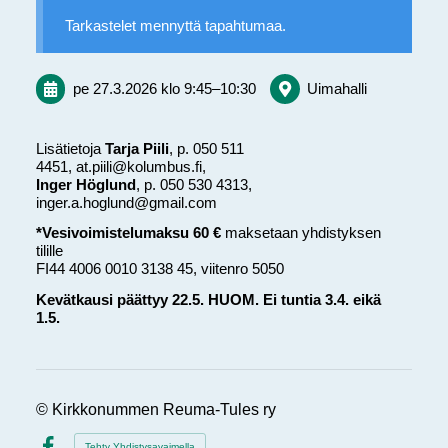
Tarkastelet mennyttä tapahtumaa.
pe 27.3.2026
klo 9:45
–
10:30
Uimahalli
Lisätietoja
Tarja Piili
, p. 050 511
4451, at.piili@kolumbus.fi,
Inger Höglund
, p. 050 530 4313,
inger.a.hoglund@gmail.com
*Vesivoimistelumaksu 60 €
maksetaan yhdistyksen
tilille
FI44 4006 0010 3138 45, viitenro 5050
Kevätkausi päättyy 22.5. HUOM. Ei tuntia 3.4. eikä
1.5.
©
Kirkkonummen Reuma-Tules ry
Tehty Yhdistysavaimella