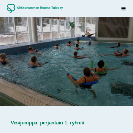
Siirry
Sivuston etusivulle
Haku
sivun
sisältöön
Vesijumppa, perjantain 1. ryhmä