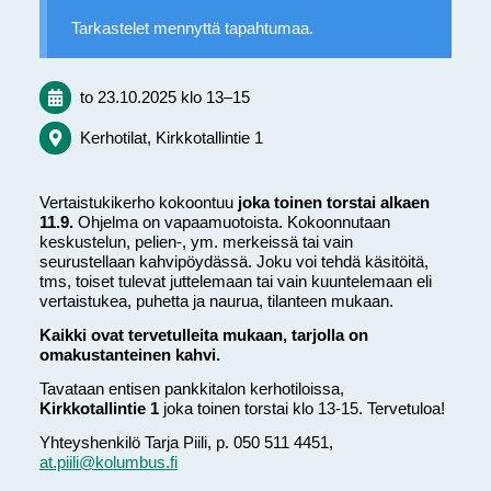
Tarkastelet mennyttä tapahtumaa.
to 23.10.2025
klo 13
–
15
Kerhotilat, Kirkkotallintie 1
Vertaistukikerho kokoontuu
joka toinen torstai alkaen
11.9.
Ohjelma on vapaamuotoista. Kokoonnutaan
keskustelun, pelien-, ym. merkeissä tai vain
seurustellaan kahvipöydässä. Joku voi tehdä käsitöitä,
tms, toiset tulevat juttelemaan tai vain kuuntelemaan eli
vertaistukea, puhetta ja naurua, tilanteen mukaan.
Kaikki ovat tervetulleita mukaan, tarjolla on
omakustanteinen kahvi.
Tavataan entisen pankkitalon kerhotiloissa,
Kirkkotallintie 1
joka toinen torstai klo 13-15. Tervetuloa!
Yhteyshenkilö Tarja Piili, p. 050 511 4451,
at.piili@kolumbus.fi