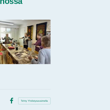
rhossa
Tehty Yhdistysavaimella
Facebook