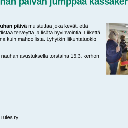
uhan päivän jumppaa kässäke
auhan päivä
muistuttaa joka kevät, että
istää terveyttä ja lisätä hyvinvointia. Liikettä
na kuin mahdollista. Lyhytkin liikuntatuokio
 nauhan avustuksella torstaina 16.3. kerhon
ules ry