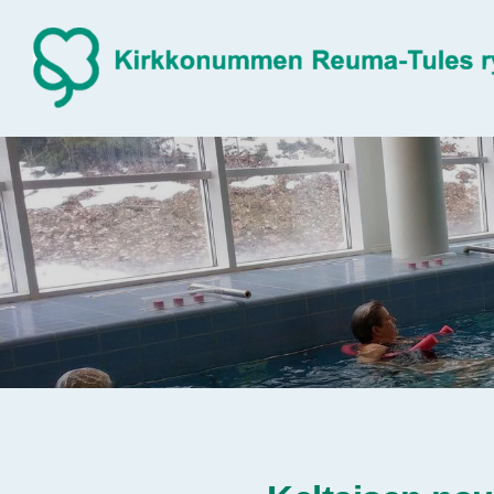
Siirry
sivun
sisältöön
Sivuston etusivulle