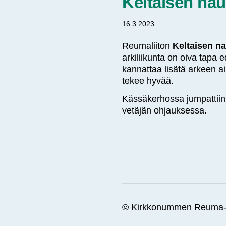
Keltaisen na
16.3.2023
Reumaliiton
Keltaisen n
arkiliikunta on oiva tapa ed
kannattaa lisätä arkeen ai
tekee hyvää.
Kässäkerhossa jumpattiin
vetäjän ohjauksessa.
©
Kirkkonummen Reuma-T