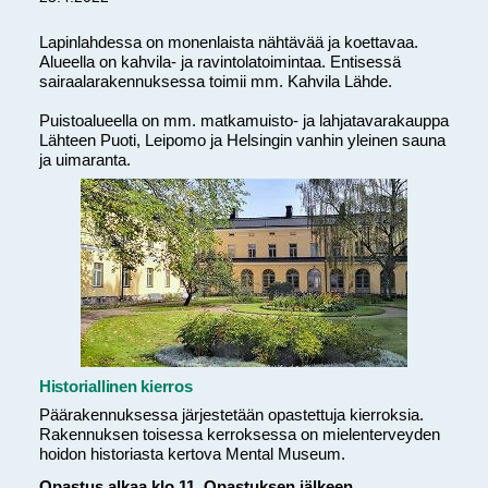
Lapinlahdessa on monenlaista nähtävää ja koettavaa.
Alueella on kahvila- ja ravintolatoimintaa. Entisessä
sairaalarakennuksessa toimii mm. Kahvila Lähde.
Puistoalueella on mm. matkamuisto- ja lahjatavarakauppa
Lähteen Puoti, Leipomo ja Helsingin vanhin yleinen sauna
ja uimaranta.
Historiallinen kierros
Päärakennuksessa järjestetään opastettuja kierroksia.
Rakennuksen toisessa kerroksessa on mielenterveyden
hoidon historiasta kertova Mental Museum.
Opastus alkaa klo 11
.
Opastuksen jälkeen