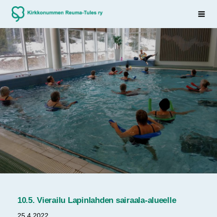
Siirry
Sivuston etusivulle
Haku
sivun
sisältöön
10.5. Vierailu Lapinlahden sairaala-alueelle
25.4.2022