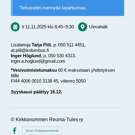
Tarkastelet mennyttä tapahtumaa.
ti 11.11.2025
klo 8:45
–
9:30
Uimahalli
Lisätietoja
Tarja Piili
, p. 050 511 4451,
at.piili@kolumbus.fi
Inger Höglund
, p. 050 530 4313,
inger.a.hoglund@gmail.com
*Vesivoimistelumaksu
60 € maksetaan yhdistyksen
tilille
FI44 4006 0010 3138 45, viitenro 5050
Syyskausi päättyy 16.12.
©
Kirkkonummen Reuma-Tules ry
Tehty Yhdistysavaimella