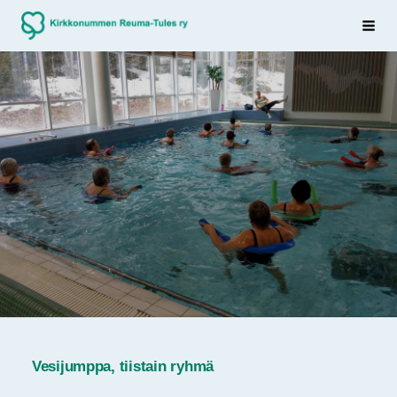
Siirry
Sivuston etusivulle
Haku
sivun
sisältöön
Vesijumppa, tiistain ryhmä