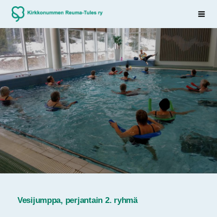
Siirry
Sivuston etusivulle
Haku
sivun
sisältöön
Vesijumppa, perjantain 2. ryhmä