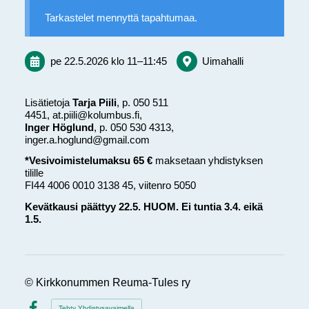
Tarkastelet mennyttä tapahtumaa.
pe 22.5.2026
klo 11
–
11:45
Uimahalli
Lisätietoja
Tarja Piili
, p. 050 511
4451, at.piili@kolumbus.fi,
Inger Höglund
, p. 050 530 4313,
inger.a.hoglund@gmail.com
*Vesivoimistelumaksu 65 €
maksetaan yhdistyksen
tilille
FI44 4006 0010 3138 45, viitenro 5050
Kevätkausi päättyy 22.5. HUOM. Ei tuntia 3.4. eikä
1.5.
©
Kirkkonummen Reuma-Tules ry
Tehty Yhdistysavaimella