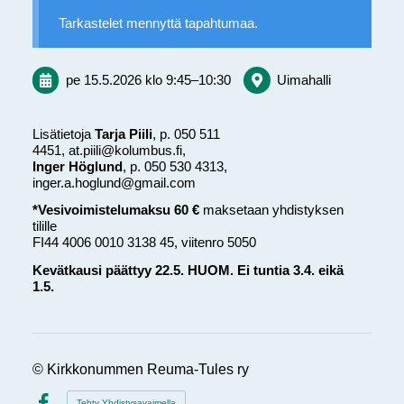
Tarkastelet mennyttä tapahtumaa.
pe 15.5.2026
klo 9:45
–
10:30
Uimahalli
Lisätietoja
Tarja Piili
, p. 050 511
4451, at.piili@kolumbus.fi,
Inger Höglund
, p. 050 530 4313,
inger.a.hoglund@gmail.com
*Vesivoimistelumaksu 60 €
maksetaan yhdistyksen
tilille
FI44 4006 0010 3138 45, viitenro 5050
Kevätkausi päättyy 22.5. HUOM. Ei tuntia 3.4. eikä
1.5.
©
Kirkkonummen Reuma-Tules ry
Tehty Yhdistysavaimella