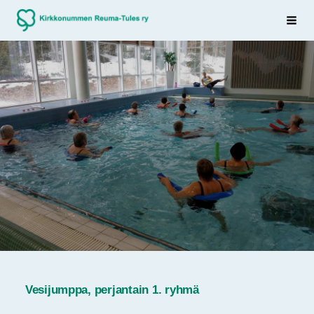
Siirry
Sivuston etusivulle
Haku
sivun
sisältöön
Vesijumppa, perjantain 1. ryhmä