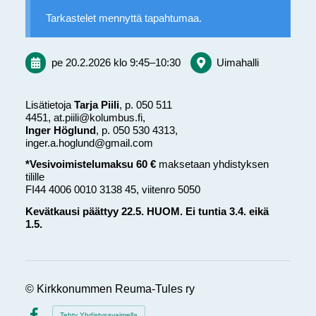
Tarkastelet mennyttä tapahtumaa.
pe 20.2.2026
klo 9:45
–
10:30
Uimahalli
Lisätietoja
Tarja Piili
, p. 050 511
4451, at.piili@kolumbus.fi,
Inger Höglund
, p. 050 530 4313,
inger.a.hoglund@gmail.com
*Vesivoimistelumaksu 60 €
maksetaan yhdistyksen
tilille
FI44 4006 0010 3138 45, viitenro 5050
Kevätkausi päättyy 22.5. HUOM. Ei tuntia 3.4. eikä
1.5.
©
Kirkkonummen Reuma-Tules ry
Tehty Yhdistysavaimella