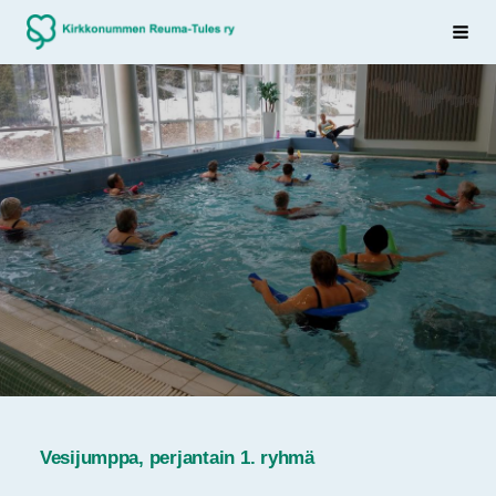
Siirry
Sivuston etusivulle
Haku
sivun
sisältöön
Vesijumppa, perjantain 1. ryhmä