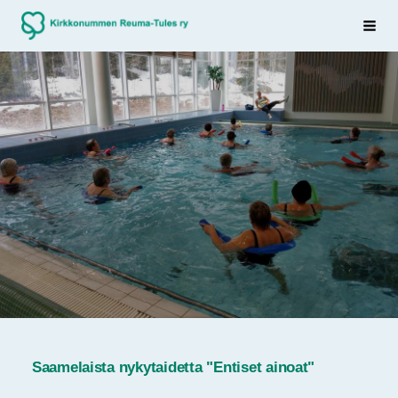
Siirry
Sivuston etusivulle
Haku
sivun
sisältöön
Saamelaista nykytaidetta "Entiset ainoat"