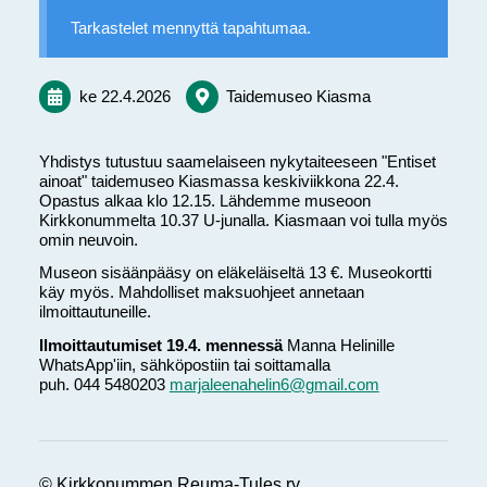
Tarkastelet mennyttä tapahtumaa.
ke 22.4.2026
Taidemuseo Kiasma
Yhdistys tutustuu saamelaiseen nykytaiteeseen "Entiset
ainoat" taidemuseo Kiasmassa keskiviikkona 22.4.
Opastus alkaa klo 12.15. Lähdemme museoon
Kirkkonummelta 10.37 U-junalla. Kiasmaan voi tulla myös
omin neuvoin.
Museon sisäänpääsy on eläkeläiseltä 13 €. Museokortti
käy myös. Mahdolliset maksuohjeet annetaan
ilmoittautuneille.
Ilmoittautumiset 19.4. mennessä
Manna Helinille
WhatsApp'iin, sähköpostiin tai soittamalla
puh. 044 5480203
marjaleenahelin6@gmail.com
©
Kirkkonummen Reuma-Tules ry