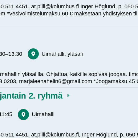
. 050 511 4451, at.piili@kolumbus.fi Inger Höglund, p. 050
m *Vesivoimistelumaksu 60 € maksetaan yhdistyksen til
:30
–
13:30
Uimahalli, yläsali
hallin yläsalilla. Ohjattua, kaikille sopivaa joogaa. Ilm
 548 0203, marjaleenahelin6@gmail.com *Joogamaksu 4
jantain 2. ryhmä
11:45
Uimahalli
. 050 511 4451, at.piili@kolumbus.fi, Inger Höglund, p. 050