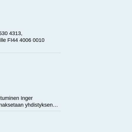
 530 4313,
ille FI44 4006 0010
autuminen Inger
 maksetaan yhdistyksen…