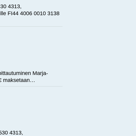
 530 4313,
ille FI44 4006 0010 3138
oittautuminen Marja-
5 € maksetaan…
 530 4313,