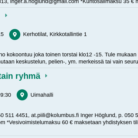
 4313, inger.a.hoglund@gmail.com *Kuntosalimaksu 35 €
o
15
Kerhotilat, Kirkkotallintie 1
erho kokoontuu joka toinen torstai klo12 -15. Tule mukaa
taan keskustelun, pelien-, ym. merkeissä tai vain seur
stain ryhmä
–
9:30
Uimahalli
. 050 511 4451, at.piili@kolumbus.fi Inger Höglund, p. 050
m *Vesivoimistelumaksu 60 € maksetaan yhdistyksen til