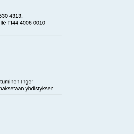
 530 4313,
ille FI44 4006 0010
autuminen Inger
 maksetaan yhdistyksen…