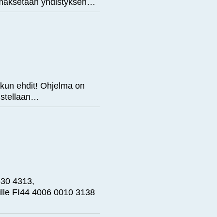
 maksetaan yhdistyksen…
n kun ehdit! Ohjelma on
ustellaan…
 530 4313,
ille FI44 4006 0010 3138