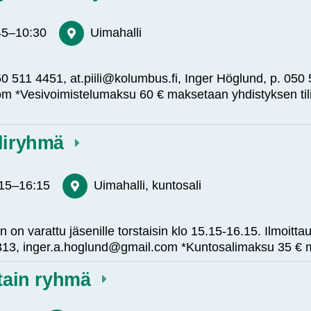
45
–
10:30
Uimahalli
. 050 511 4451, at.piili@kolumbus.fi, Inger Höglund, p. 050
m *Vesivoimistelumaksu 60 € maksetaan yhdistyksen til
aliryhmä
:15
–
16:15
Uimahalli, kuntosali
 on varattu jäsenille torstaisin klo 15.15-16.15. Ilmoitt
 4313, inger.a.hoglund@gmail.com *Kuntosalimaksu 35 €
stain ryhmä