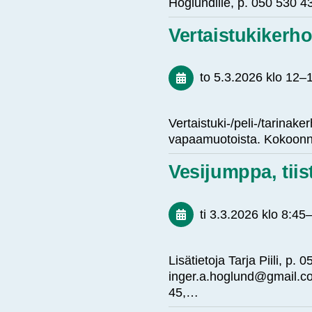
Höglundille, p. 050 530
Vertaistukikerh
to 5.3.2026
klo 12
–
Vertaistuki-/peli-/tarinak
vapaamuotoista. Kokoonnu
Vesijumppa, tii
ti 3.3.2026
klo 8:45
Lisätietoja Tarja Piili, p
inger.a.hoglund@gmail.co
45,…