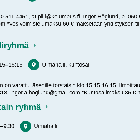
. 050 511 4451, at.piili@kolumbus.fi, Inger Höglund, p. 050
m *Vesivoimistelumaksu 60 € maksetaan yhdistyksen til
aliryhmä
:15
–
16:15
Uimahalli, kuntosali
 on varattu jäsenille torstaisin klo 15.15-16.15. Ilmoitt
 4313, inger.a.hoglund@gmail.com *Kuntosalimaksu 35 €
stain ryhmä
5
–
9:30
Uimahalli