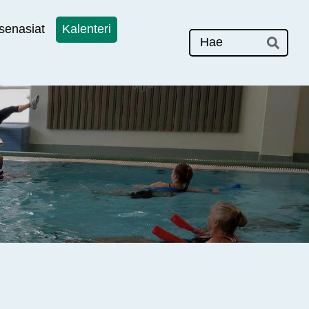
senasiat
Kalenteri
Hak
Hae