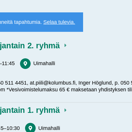
neitä tapahtumia.
Selaa tulevia.
jantain 2. ryhmä
–
11:45
Uimahalli
. 050 511 4451, at.piili@kolumbus.fi, Inger Höglund, p. 050
m *Vesivoimistelumaksu 65 € maksetaan yhdistyksen til
jantain 1. ryhmä
45
–
10:30
Uimahalli