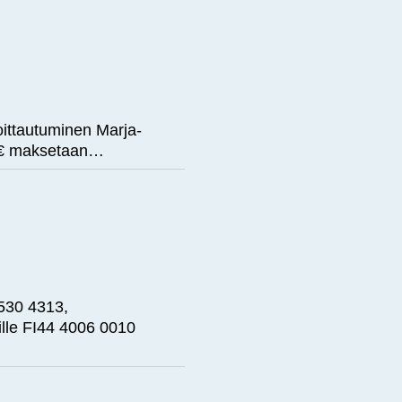
oittautuminen Marja-
5 € maksetaan…
 530 4313,
ille FI44 4006 0010