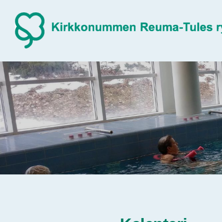
Siirry
sivun
sisältöön
Sivuston etusivulle