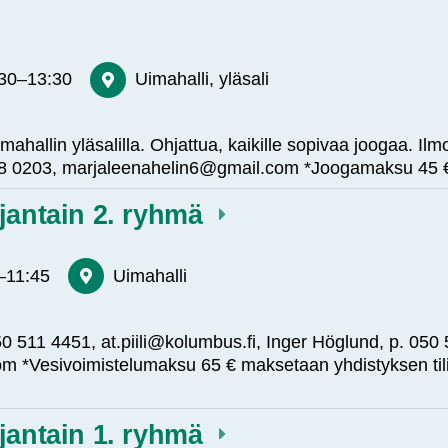
:30
–
13:30
Uimahalli, yläsali
hallin yläsalilla. Ohjattua, kaikille sopivaa joogaa. Ilm
 548 0203, marjaleenahelin6@gmail.com *Joogamaksu 4
jantain 2. ryhmä
–
11:45
Uimahalli
. 050 511 4451, at.piili@kolumbus.fi, Inger Höglund, p. 050
m *Vesivoimistelumaksu 65 € maksetaan yhdistyksen til
jantain 1. ryhmä