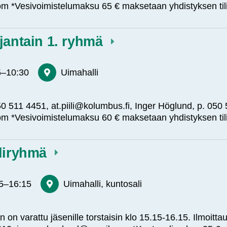
m *Vesivoimistelumaksu 65 € maksetaan yhdistyksen til
jantain 1. ryhmä
5
–
10:30
Uimahalli
. 050 511 4451, at.piili@kolumbus.fi, Inger Höglund, p. 050
m *Vesivoimistelumaksu 60 € maksetaan yhdistyksen til
aliryhmä
5
–
16:15
Uimahalli, kuntosali
 on varattu jäsenille torstaisin klo 15.15-16.15. Ilmoitt